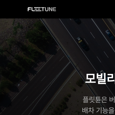
모빌리
플릿튠은 버
배차 기능을 쉽