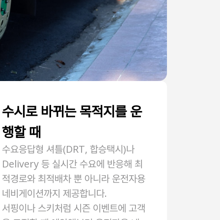
수시로 바뀌는 목적지를 운
행할 때
수요응답형 셔틀(DRT, 합승택시)나
Delivery 등 실시간 수요에 반응해 최
적경로와 최적배차 뿐 아니라 운전자용
네비게이션까지 제공합니다.
서핑이나 스키처럼 시즌 이벤트에 고객